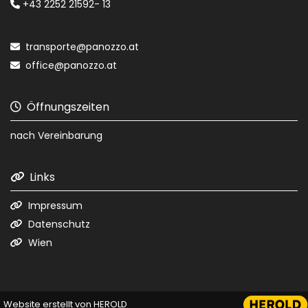
+43 2252 21592- 13

transporte@panozzo.at

office@panozzo.at

Öffnungszeiten

nach Vereinbarung
Links

Impressum

Datenschutz

Wien

Website erstellt von HEROLD